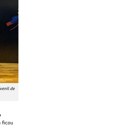
venil de
o
 ficou