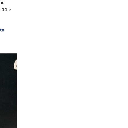
 no
b-11
e
to