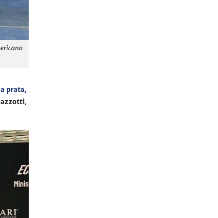
mericano
a prata,
azzotti
,