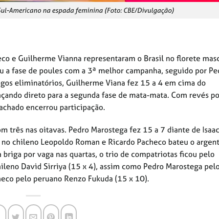
Sul-Americano na espada feminina (Foto: CBE/Divulgação)
co e Guilherme Vianna representaram o Brasil no florete mas
u a fase de poules com a 3ª melhor campanha, seguido por Ped
ogos eliminatórios, Guilherme Viana fez 15 a 4 em cima do
nçando direto para a segunda fase de mata-mata. Com revés po
chado encerrou participação.
m três nas oitavas. Pedro Marostega fez 15 a 7 diante de Isaac
 no chileno Leopoldo Roman e Ricardo Pacheco bateu o argen
briga por vaga nas quartas, o trio de compatriotas ficou pelo
leno David Sirriya (15 x 4), assim como Pedro Marostega pel
heco pelo peruano Renzo Fukuda (15 x 10).