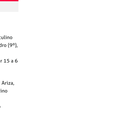
culino
ro (9º),
r 15 a 6
 Ariza,
tino
o