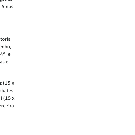
 5 nos
toria
enho,
4ª, e
as e
z (15 x
ombates
i (15 x
erceira