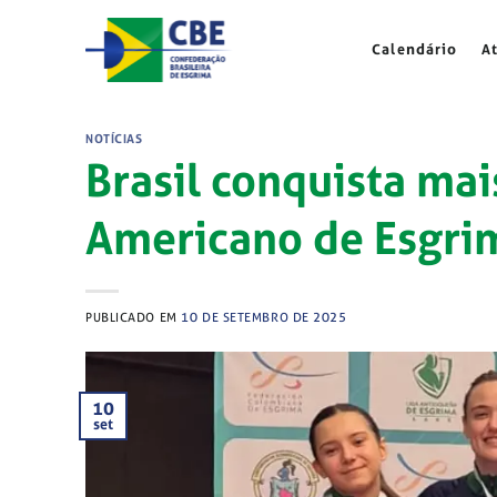
Skip
to
Calendário
A
content
NOTÍCIAS
Brasil conquista ma
Americano de Esgri
PUBLICADO EM
10 DE SETEMBRO DE 2025
10
set