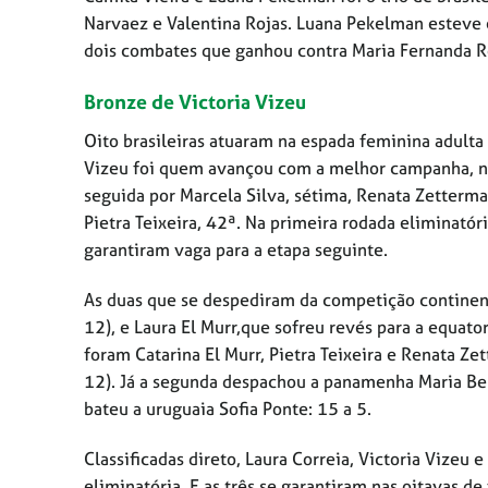
Narvaez e Valentina Rojas. Luana Pekelman esteve e
dois combates que ganhou contra Maria Fernanda R
Bronze de Victoria Vizeu
Oito brasileiras atuaram na espada feminina adulta
Vizeu foi quem avançou com a melhor campanha, na
seguida por Marcela Silva, sétima, Renata Zetterman
Pietra Teixeira, 42ª. Na primeira rodada eliminatóri
garantiram vaga para a etapa seguinte.
As duas que se despediram da competição continen
12), e Laura El Murr,que sofreu revés para a equato
foram Catarina El Murr, Pietra Teixeira e Renata Z
12). Já a segunda despachou a panamenha Maria Bene
bateu a uruguaia Sofia Ponte: 15 a 5.
Classificadas direto, Laura Correia, Victoria Vizeu
eliminatória. E as três se garantiram nas oitavas d