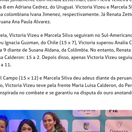
a 8 em Adriana Cedrez, do Uruguai. Victoria Vizeu e Marcela S
a colombiana Ivana Jimenez, respectivamente. Já Renata Zet
uana Ana Paula Alvarez.
reia, Victoria Vizeu e Marcela Silva seguiram no Sul-American
eu Ignacia Guzman, do Chile (15 x 7), Victoria superou Analía C
a 9 diante de Susana Aldana, da Colômbia. No entanto, Renata
 Calderon: 15 a 2. Depois disso, apenas Victoria Vizeu segui
 a 11.
el Campo (15 x 12) e Marcela Silva deu adeus diante da peruan
o, Victoria Vizeu teve pela frente Maria Luisa Calderon, do Per
 inspirada no combate e se garantiu na disputa do ouro anotand