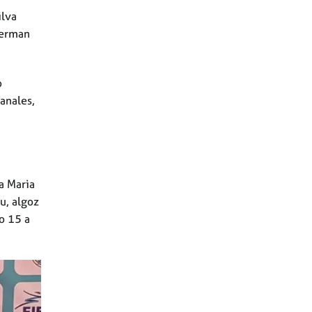
ilva
terman
o
anales,
u
a Maria
u, algoz
o 15 a