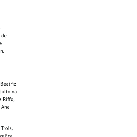
e
 de
e
n,
 Beatriz
dulto na
 Riffo,
o Ana
Trois,
gelica