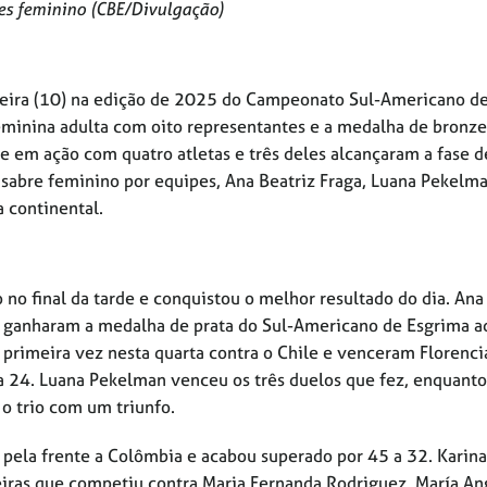
es feminino (CBE/Divulgação)
-feira (10) na edição de 2025 do Campeonato Sul-Americano d
eminina adulta com oito representantes e a medalha de bronze
eve em ação com quatro atletas e três deles alcançaram a fase d
o sabre feminino por equipes, Ana Beatriz Fraga, Luana Pekelma
a continental.
no final da tarde e conquistou o melhor resultado do dia. Ana
ra ganharam a medalha de prata do Sul-Americano de Esgrima a
primeira vez nesta quarta contra o Chile e venceram Florencia
5 a 24. Luana Pekelman venceu os três duelos que fez, enquant
 o trio com um triunfo.
 pela frente a Colômbia e acabou superado por 45 a 32. Karina 
leiras que competiu contra Maria Fernanda Rodriguez, María An