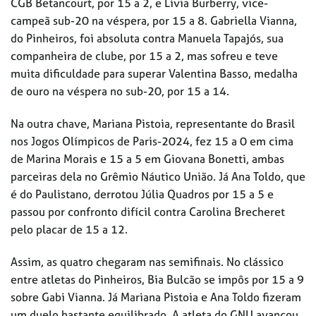
CGB Betancourt, por 15 a 2, e Lívia Burberry, vice-
campeã sub-20 na véspera, por 15 a 8. Gabriella Vianna,
do Pinheiros, foi absoluta contra Manuela Tapajós, sua
companheira de clube, por 15 a 2, mas sofreu e teve
muita dificuldade para superar Valentina Basso, medalha
de ouro na véspera no sub-20, por 15 a 14.
Na outra chave, Mariana Pistoia, representante do Brasil
nos Jogos Olímpicos de Paris-2024, fez 15 a 0 em cima
de Marina Morais e 15 a 5 em Giovana Bonetti, ambas
parceiras dela no Grêmio Náutico União. Já Ana Toldo, que
é do Paulistano, derrotou Júlia Quadros por 15 a 5 e
passou por confronto difícil contra Carolina Brecheret
pelo placar de 15 a 12.
Assim, as quatro chegaram nas semifinais. No clássico
entre atletas do Pinheiros, Bia Bulcão se impôs por 15 a 9
sobre Gabi Vianna. Já Mariana Pistoia e Ana Toldo fizeram
um duelo bastante equilibrado. A atleta do GNU avançou