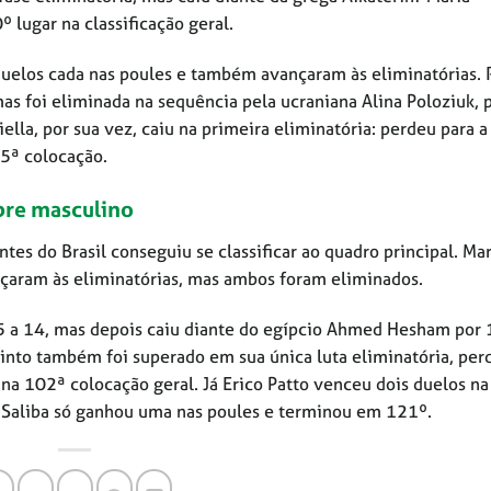
lugar na classificação geral.
uelos cada nas poules e também avançaram às eliminatórias. 
as foi eliminada na sequência pela ucraniana Alina Poloziuk, 
ella, por sua vez, caiu na primeira eliminatória: perdeu para a
05ª colocação.
abre masculino
es do Brasil conseguiu se classificar ao quadro principal. Ma
ançaram às eliminatórias, mas ambos foram eliminados.
5 a 14, mas depois caiu diante do egípcio Ahmed Hesham por 1
into também foi superado em sua única luta eliminatória, pe
 na 102ª colocação geral. Já Erico Patto venceu dois duelos na
 Saliba só ganhou uma nas poules e terminou em 121º.