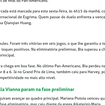
s de final do Pan-Americano.
arcada está marcada para esta sexta-feira, às 4h15 da manhã, 
nternacional de Esgrima. Quem passar do duelo enfrenta a venc
esa
Qianqian Huang.
es. Foram três vitórias em seis jogos, o que lhe garantiu o t
oques positivos. Na eliminatória preliminar, Bia superou a c
rincipal.
ira chega em boa fase. No último Pan-Americano, Bia perdeu n
r 8 a 6. Já no Grand Prix de Lima, também caiu para Harvey, p
petitividade no mais alto nível.
lla Vianna param na fase preliminar
eguiram avançar ao quadro principal. Mariana Pistoia venceu qu
a fase eliminatória, mas caiu diante da grega Aikaterini-Maria