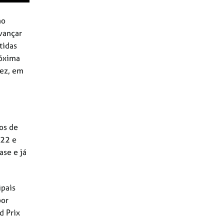
no
vançar
tidas
róxima
vez, em
os de
022 e
ase e já
ipais
por
d Prix