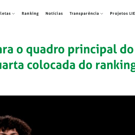
tletas
Ranking
Notícias
Transparência
Projetos LI
ra o quadro principal do
uarta colocada do rankin