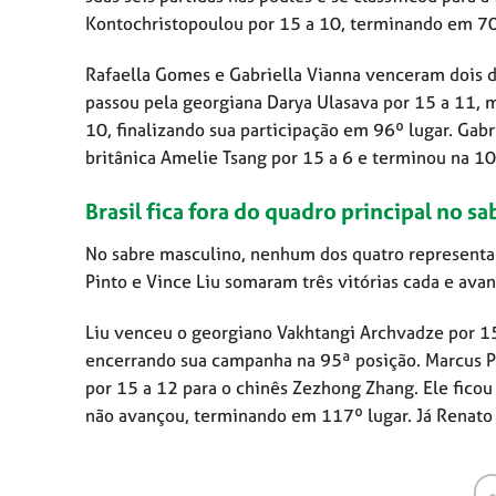
Kontochristopoulou por 15 a 10, terminando em 70º 
Rafaella Gomes e Gabriella Vianna venceram dois d
passou pela georgiana Darya Ulasava por 15 a 11, m
10, finalizando sua participação em 96º lugar. Gabri
britânica Amelie Tsang por 15 a 6 e terminou na 1
Brasil fica fora do quadro principal no s
No sabre masculino, nenhum dos quatro representant
Pinto e Vince Liu somaram três vitórias cada e av
Liu venceu o georgiano Vakhtangi Archvadze por 1
encerrando sua campanha na 95ª posição. Marcus P
por 15 a 12 para o chinês Zezhong Zhang. Ele ficou
não avançou, terminando em 117º lugar. Já Renato