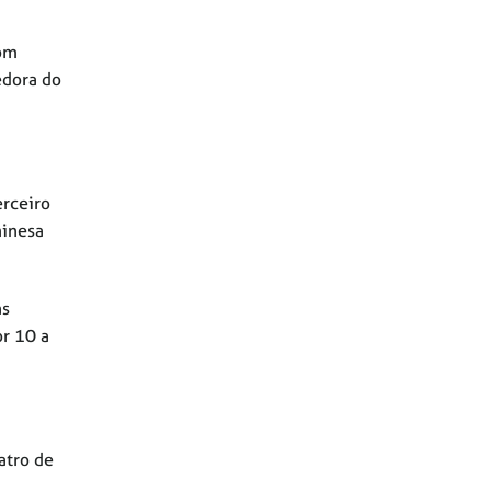
com
edora do
erceiro
hinesa
as
or 10 a
atro de