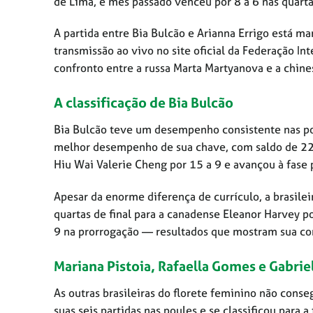
de Lima, e mês passado venceu por 8 a 6 nas quarta
A partida entre Bia Bulcão e Arianna Errigo está m
transmissão ao vivo no site oficial da Federação I
confronto entre a russa Marta Martyanova e a chin
A classificação de Bia Bulcão
Bia Bulcão teve um desempenho consistente nas poul
melhor desempenho de sua chave, com saldo de 22 t
Hiu Wai Valerie Cheng por 15 a 9 e avançou à fase p
Apesar da enorme diferença de currículo, a brasile
quartas de final para a canadense Eleanor Harvey po
9 na prorrogação — resultados que mostram sua com
Mariana Pistoia, Rafaella Gomes e Gabrie
As outras brasileiras do florete feminino não cons
suas seis partidas nas poules e se classificou para 