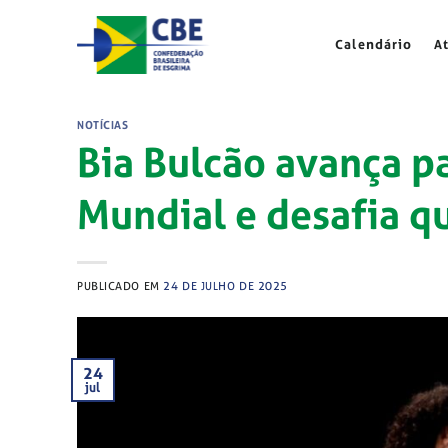
Skip
to
Calendário
A
content
NOTÍCIAS
Bia Bulcão avança pa
Mundial e desafia q
PUBLICADO EM
24 DE JULHO DE 2025
24
jul