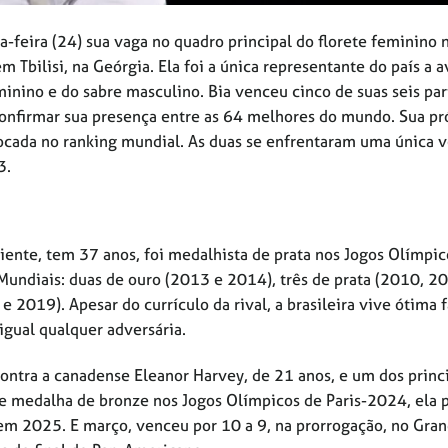
ta-feira (24) sua vaga no quadro principal do florete feminino 
bilisi, na Geórgia. Ela foi a única representante do país a a
minino e do sabre masculino. Bia venceu cinco de suas seis par
confirmar sua presença entre as 64 melhores do mundo. Sua p
colocada no ranking mundial. As duas se enfrentaram uma única 
3.
iente, tem 37 anos, foi medalhista de prata nos Jogos Olímpic
undiais: duas de ouro (2013 e 2014), três de prata (2010, 2
019). Apesar do currículo da rival, a brasileira vive ótima f
igual qualquer adversária.
contra a canadense Eleanor Harvey, de 21 anos, e um dos princ
 medalha de bronze nos Jogos Olímpicos de Paris-2024, ela 
 em 2025. E março, venceu por 10 a 9, na prorrogação, no Gran