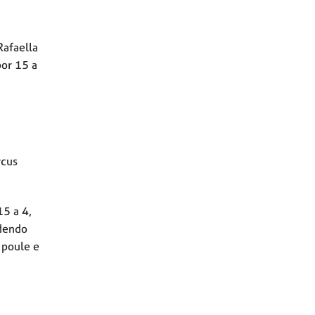
Rafaella
por 15 a
rcus
5 a 4,
rdendo
 poule e