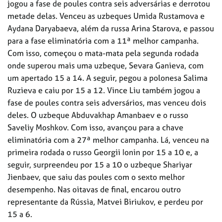
jogou a fase de poules contra seis adversárias e derrotou
metade delas. Venceu as uzbeques Umida Rustamova e
Aydana Daryabaeva, além da russa Arina Starova, e passou
para a fase eliminatória com a 11ª melhor campanha.
Com isso, começou o mata-mata pela segunda rodada
onde superou mais uma uzbeque, Sevara Ganieva, com
um apertado 15 a 14. A seguir, pegou a polonesa Salima
Ruzieva e caiu por 15 a 12. Vince Liu também jogou a
fase de poules contra seis adversários, mas venceu dois
deles. O uzbeque Abduvakhap Amanbaev e o russo
Saveliy Moshkov. Com isso, avançou para a chave
eliminatória com a 27ª melhor campanha. Lá, venceu na
primeira rodada o russo Georgii Ionin por 15 a 10 e, a
seguir, surpreendeu por 15 a 10 o uzbeque Shariyar
Jienbaev, que saiu das poules com o sexto melhor
desempenho. Nas oitavas de final, encarou outro
representante da Rússia, Matvei Biriukov, e perdeu por
15 a 6.