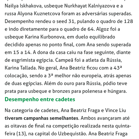
Nailya Iskhakova, usbeque Nurkhayat Kalniyazova e a
russa Alyona Kuznetcova foram as adversárias superadas.
Desempenho rendeu o seed 31, pulando o quadro de 128
e indo diretamente para o quadro de 64. Algoz foi a
usbeque Karina Kurbonova, em duelo equilibrado
decidido apenas no ponto final, com Ana sendo superada
em 15 a 14. A dona da casa caiu na fase seguinte, diante
de esgrimista egípcia. Campeã foi a atleta da Rússia,
Karina Tallada. No geral, Ana Beatriz ficou com a 43ª
colocação, sendo a 3ª melhor não europeia, atrás apenas
de duas egípcias. Além do ouro para Rússia, pódio teve
prata para usbeque e bronzes para polenesa e húngara.
Desempenho entre cadetes
Na categoria de cadetes, Ana Beatriz Fraga e Vince Liu
tiveram campanhas semelhantes
. Ambos avançaram até
as oitavas de final na competição realizada nesta quinta-
feira (13), na capital do Uzbequistão. Ana Beatriz Fraga