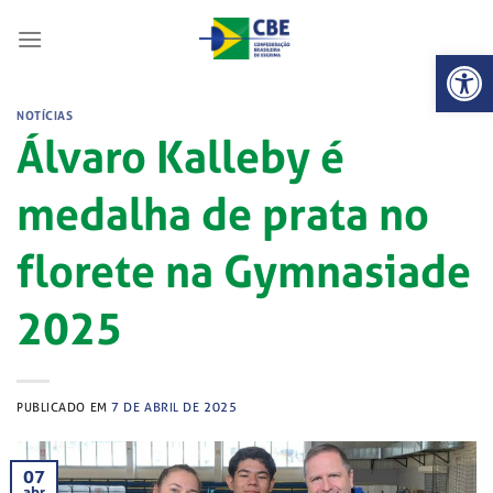
Skip
to
Abrir 
content
NOTÍCIAS
Álvaro Kalleby é
medalha de prata no
florete na Gymnasiade
2025
PUBLICADO EM
7 DE ABRIL DE 2025
07
abr