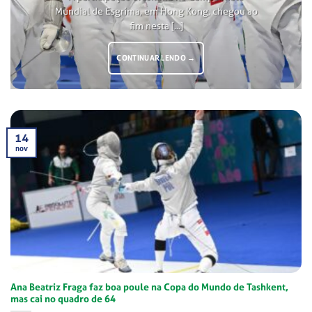
Mundial de Esgrima, em Hong Kong, chegou ao
fim nesta [...]
CONTINUAR LENDO
→
14
nov
Ana Beatriz Fraga faz boa poule na Copa do Mundo de Tashkent,
mas cai no quadro de 64