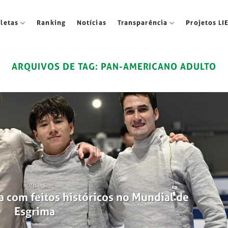
tletas
Ranking
Notícias
Transparência
Projetos LI
ARQUIVOS DE TAG:
PAN-AMERICANO ADULTO
NOTÍCIAS
a com feitos históricos no Mundial de
Esgrima