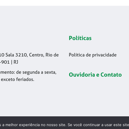
Políticas
10 Sala 3210, Centro, Rio de
Política de privacidade
-901 | RJ
mento: de segunda a sexta,
Ouvidoria e Contato
 exceto feriados.
 a melhor experiência no nosso site. Se você continuar a usar este sit
26 © Codelapa | 2024 Confederação Brasileira de Esgrima - CNPJ 42.17