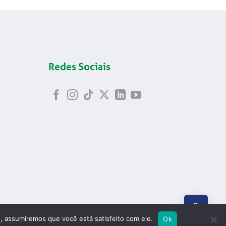
Redes Sociais
ABRIR
e, assumiremos que você está satisfeito com ele.
Ok
8.699/0001-24
PESQUI