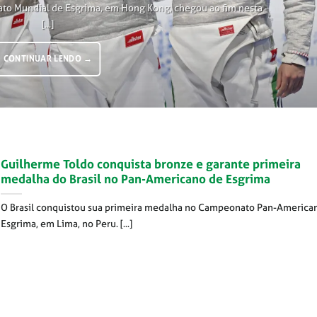
ato Mundial de Esgrima, em Hong Kong, chegou ao fim nesta
[...]
CONTINUAR LENDO
→
Guilherme Toldo conquista bronze e garante primeira
medalha do Brasil no Pan-Americano de Esgrima
O Brasil conquistou sua primeira medalha no Campeonato Pan-America
Esgrima, em Lima, no Peru. [...]