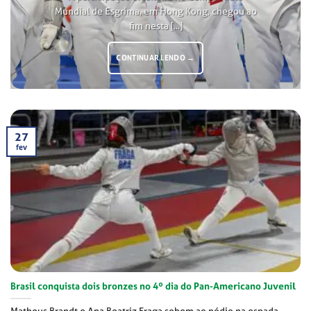
Mundial de Esgrima, em Hong Kong, chegou ao
fim nesta [...]
CONTINUAR LENDO
→
27
fev
Brasil conquista dois bronzes no 4º dia do Pan-Americano Juvenil