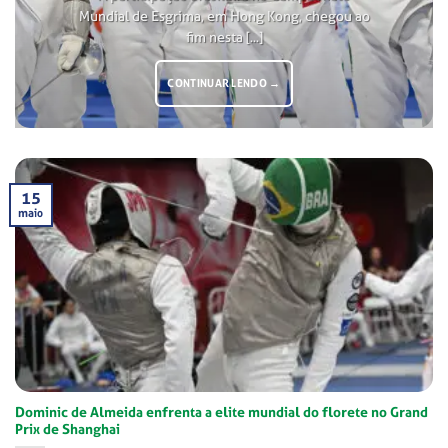
Mundial de Esgrima, em Hong Kong, chegou ao
fim nesta [...]
CONTINUAR LENDO
→
15
maio
Dominic de Almeida enfrenta a elite mundial do florete no Grand
Prix de Shanghai