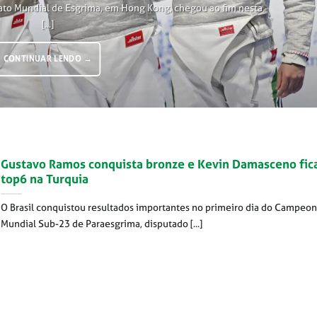
ato Mundial de Esgrima, em Hong Kong, chegou ao fim nesta
[...]
CONTINUAR LENDO
→
Gustavo Ramos conquista bronze e Kevin Damasceno fic
top6 na Turquia
O Brasil conquistou resultados importantes no primeiro dia do Campeo
Mundial Sub-23 de Paraesgrima, disputado [...]