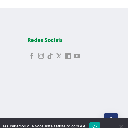
Redes Sociais
ABRIR
e, assumiremos que você está satisfeito com ele.
Ok
8.699/0001-24