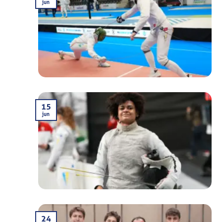
jun
15
jun
24