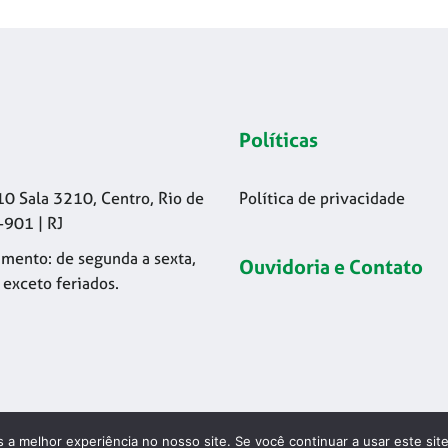
Políticas
10 Sala 3210, Centro, Rio de
Política de privacidade
-901 | RJ
mento: de segunda a sexta,
Ouvidoria e Contato
 exceto feriados.
 a melhor experiência no nosso site. Se você continuar a usar este sit
26 © Codelapa | 2024 Confederação Brasileira de Esgrima - CNPJ 42.17