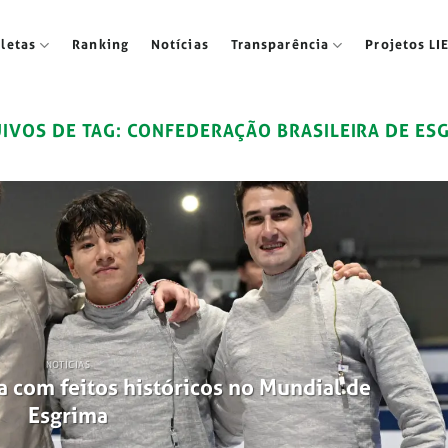
tletas
Ranking
Notícias
Transparência
Projetos LI
IVOS DE TAG:
CONFEDERAÇÃO BRASILEIRA DE ES
NOTÍCIAS
a com feitos históricos no Mundial de
Esgrima