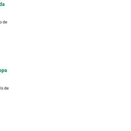
da
o de
opa
is de