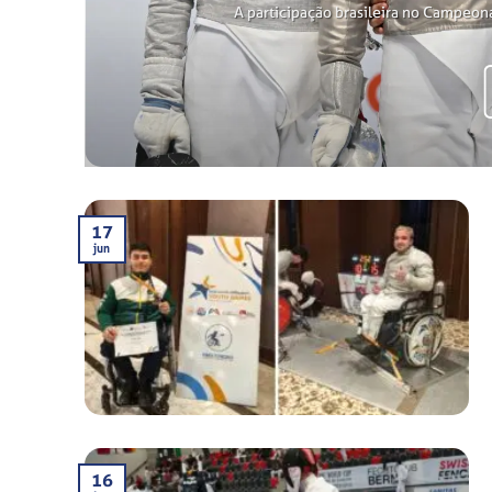
A participação brasileira no Campeon
17
jun
16