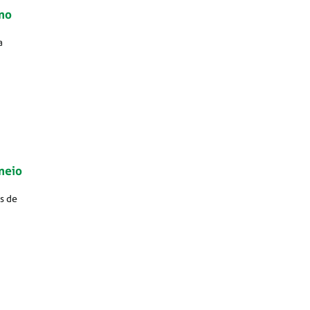
ano
a
neio
s de