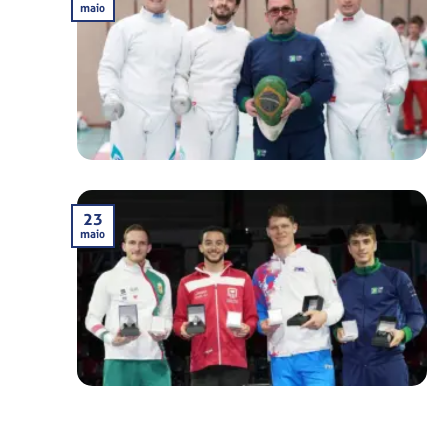
maio
23
maio