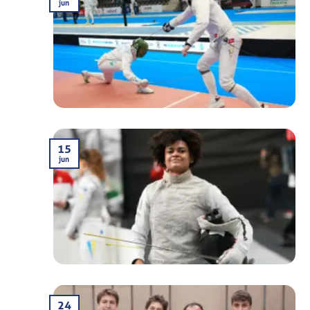
jun
15
jun
24