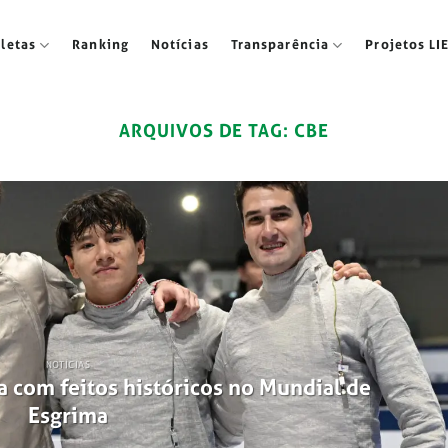
tletas
Ranking
Notícias
Transparência
Projetos LI
ARQUIVOS DE TAG:
CBE
NOTÍCIAS
a com feitos históricos no Mundial de
Esgrima