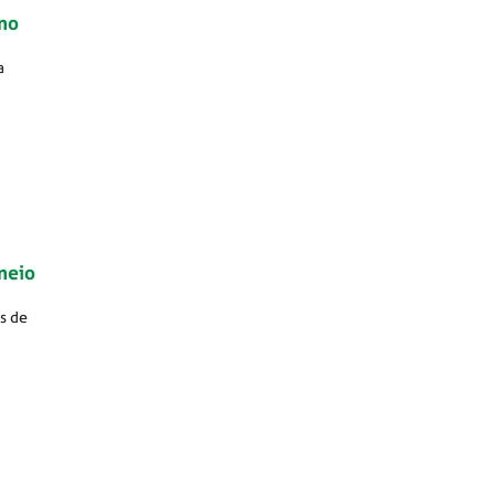
ano
a
neio
s de