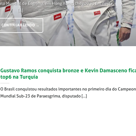
ato Mundial de Esgrima, em Hong Kong, chegou ao fim nesta
[...]
CONTINUAR LENDO
→
Gustavo Ramos conquista bronze e Kevin Damasceno fic
top6 na Turquia
O Brasil conquistou resultados importantes no primeiro dia do Campeo
Mundial Sub-23 de Paraesgrima, disputado [...]