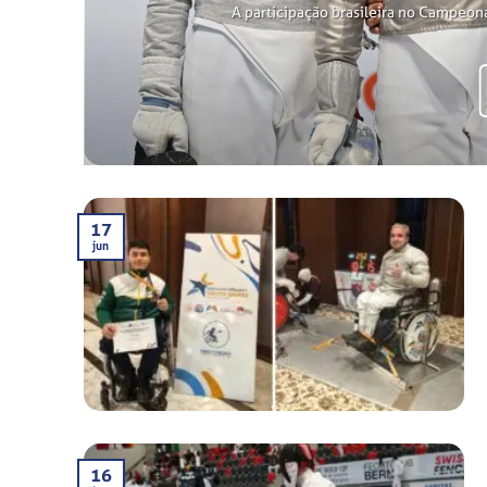
A participação brasileira no Campeon
17
jun
16