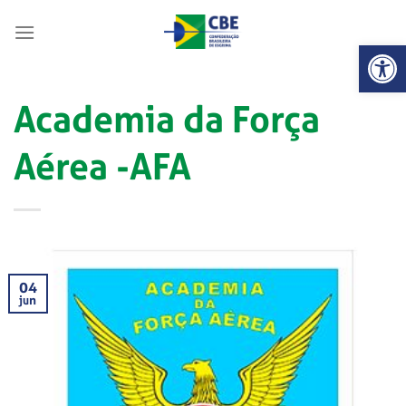
Skip
to
Abrir 
content
Academia da Força
Aérea -AFA
04
jun