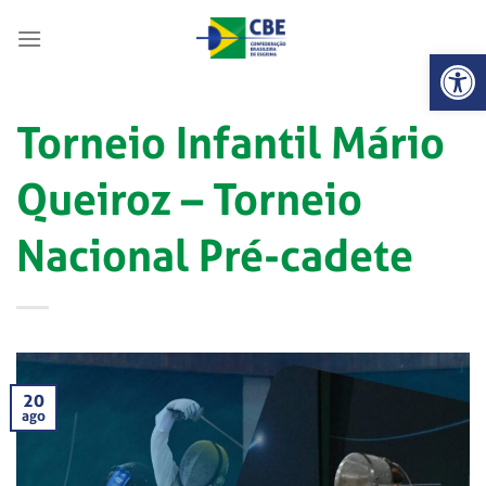
Skip
to
Abrir 
content
Torneio Infantil Mário
Queiroz – Torneio
Nacional Pré-cadete
20
ago