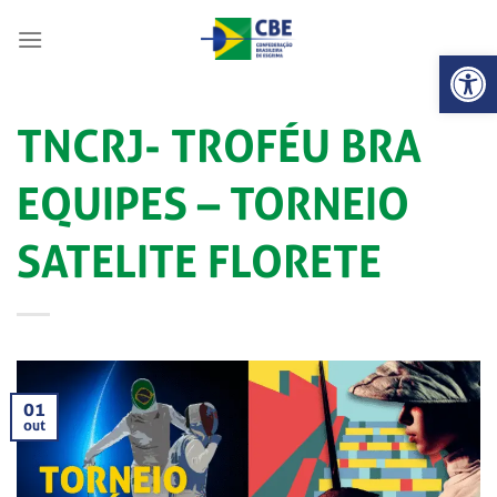
Skip
to
Abrir 
content
TNCRJ- TROFÉU BRA
EQUIPES – TORNEIO
SATELITE FLORETE
01
out