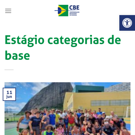
Skip
to
Abrir 
content
Estágio categorias de
base
11
jun