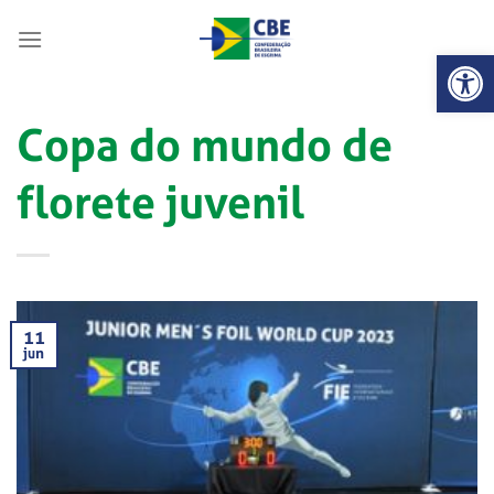
Skip
to
Abrir 
content
Copa do mundo de
florete juvenil
11
jun