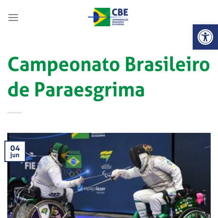
Skip
to
Abrir 
content
Campeonato Brasileiro
de Paraesgrima
04
jun