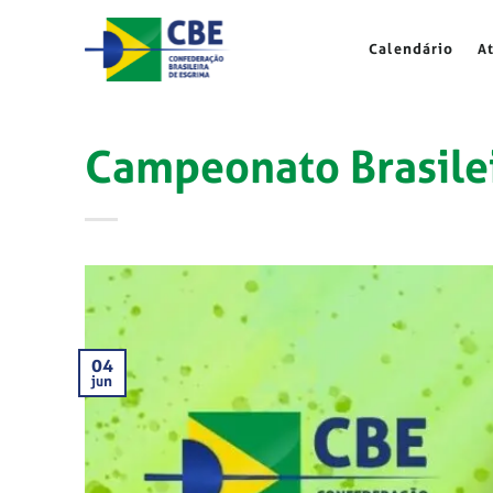
Skip
to
Calendário
A
content
Campeonato Brasilei
04
jun