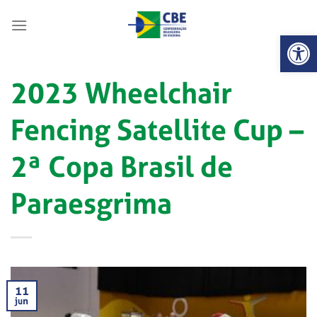
Skip
to
Abrir 
content
2023 Wheelchair
Fencing Satellite Cup –
2ª Copa Brasil de
Paraesgrima
11
jun