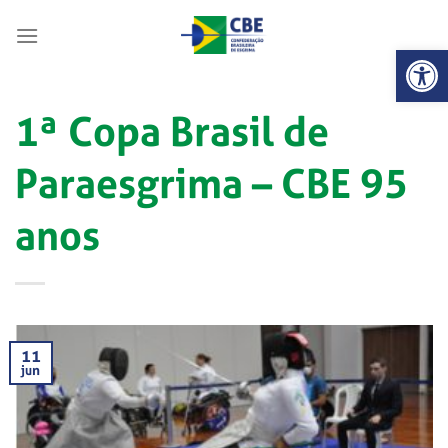
Skip
to
Abrir 
content
1ª Copa Brasil de
Paraesgrima – CBE 95
anos
11
jun