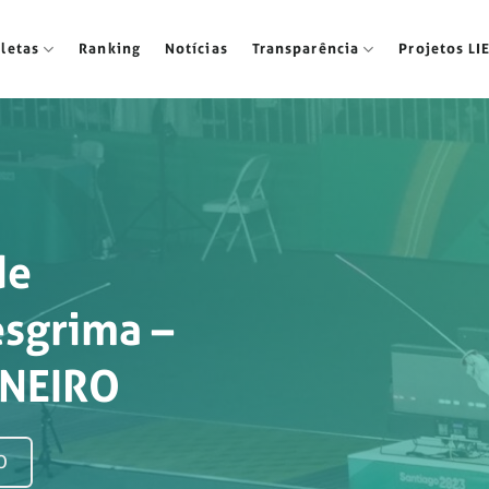
tletas
Ranking
Notícias
Transparência
Projetos LI
de
esgrima –
ANEIRO
O