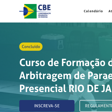
Skip
to
Calendário
A
content
Concluído
Curso de Formação 
Arbitragem de Para
Presencial RIO DE J
INSCREVA-SE
REGULAMENT