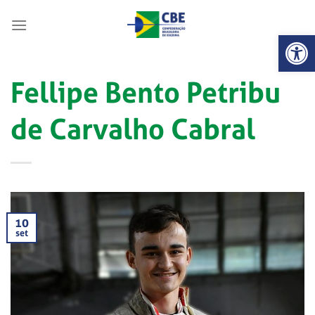
Skip
to
Abrir 
content
Fellipe Bento Petribu
de Carvalho Cabral
10
set