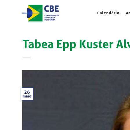
Skip
to
Calendário
A
content
Tabea Epp Kuster Al
26
maio