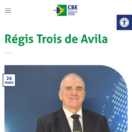
Skip
to
Abrir 
content
Régis Trois de Avila
26
maio