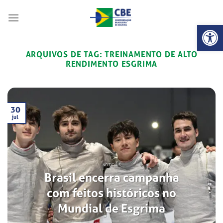
Skip
to
Abrir 
content
ARQUIVOS DE TAG:
TREINAMENTO DE ALTO
RENDIMENTO ESGRIMA
30
jul
NOTÍCIAS
Brasil encerra campanha
com feitos históricos no
Mundial de Esgrima