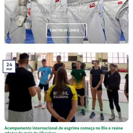
A participação brasileira no Campeonato
Mundial de Esgrima, em Hong Kong, chegou ao
fim nesta [...]
CONTINUAR LENDO
→
24
mar
Acampamento internacional de esgrima começa no Rio e reúne