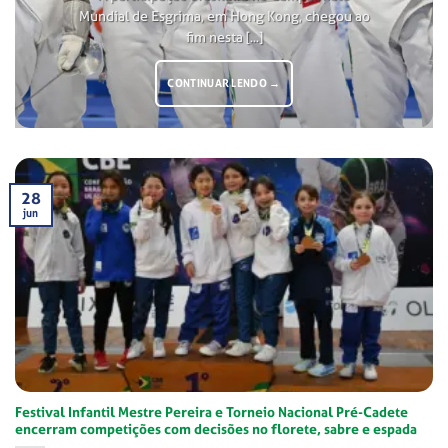
Mundial de Esgrima, em Hong Kong, chegou ao
fim nesta [...]
CONTINUAR LENDO
→
28
jun
Festival Infantil Mestre Pereira e Torneio Nacional Pré-Cadete
encerram competições com decisões no florete, sabre e espada