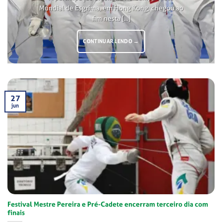
Mundial de Esgrima, em Hong Kong, chegou ao
fim nesta [...]
CONTINUAR LENDO
→
27
jun
Festival Mestre Pereira e Pré-Cadete encerram terceiro dia com
finais