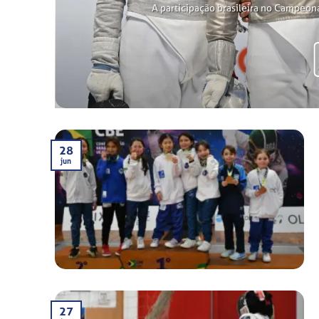
A participação brasileira no Campeon
28
jun
27