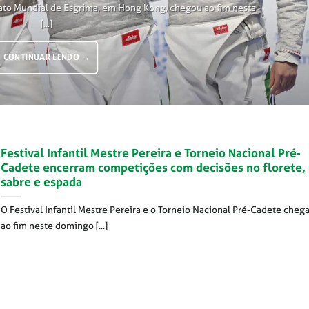
ato Mundial de Esgrima, em Hong Kong, chegou ao fim nesta
[...]
CONTINUAR LENDO
→
Festival Infantil Mestre Pereira e Torneio Nacional Pré-
Cadete encerram competições com decisões no florete,
sabre e espada
O Festival Infantil Mestre Pereira e o Torneio Nacional Pré-Cadete cheg
ao fim neste domingo [...]