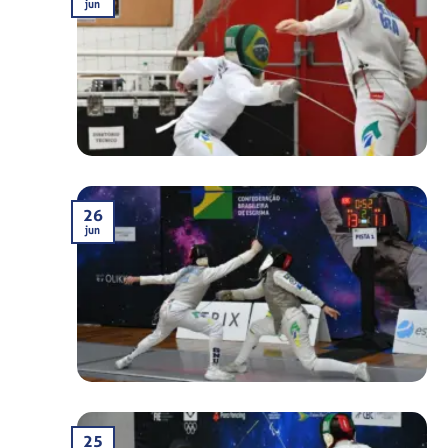
jun
26
jun
25