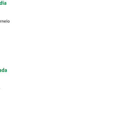
dia
orneio
ada
-