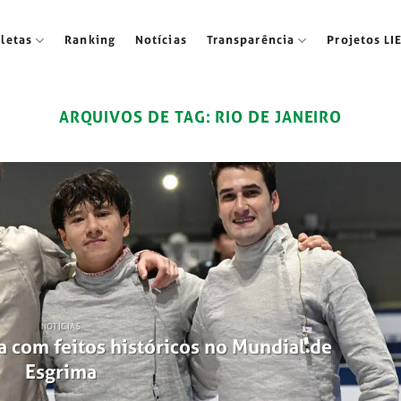
tletas
Ranking
Notícias
Transparência
Projetos LI
ARQUIVOS DE TAG:
RIO DE JANEIRO
NOTÍCIAS
a com feitos históricos no Mundial de
Esgrima