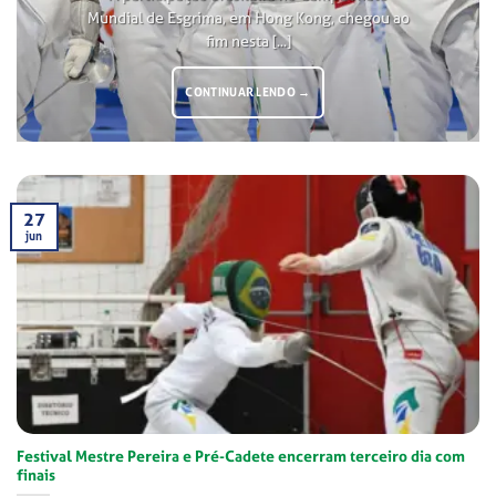
Mundial de Esgrima, em Hong Kong, chegou ao
fim nesta [...]
CONTINUAR LENDO
→
27
jun
Festival Mestre Pereira e Pré-Cadete encerram terceiro dia com
finais