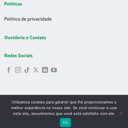
Políticas
Política de privacidade
Ouvidoria e Contato
Redes Sociais
Utilizamos cookies para garantir que lhe proporcionamos a
melhor experiência no nosso site. Se você continuar a usar
este site, assumiremos que você está satisfeito com ele.
Copyright 2026 © Codelapa | 2024 Confederação Brasileira de
ABRIR
Ok
Esgrima - CNPJ 42.178.699/0001-24
PESQU