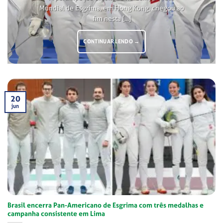
Mundial de Esgrima, em Hong Kong, chegou ao
fim nesta [...]
CONTINUAR LENDO
→
20
jun
Brasil encerra Pan-Americano de Esgrima com três medalhas e
campanha consistente em Lima