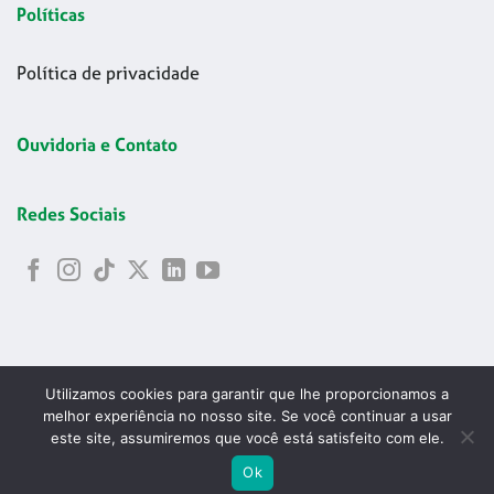
Políticas
Política de privacidade
Ouvidoria e Contato
Redes Sociais
Utilizamos cookies para garantir que lhe proporcionamos a
melhor experiência no nosso site. Se você continuar a usar
este site, assumiremos que você está satisfeito com ele.
Copyright 2026 © Codelapa | 2024 Confederação Brasileira de
ABRIR
Ok
Esgrima - CNPJ 42.178.699/0001-24
PESQU