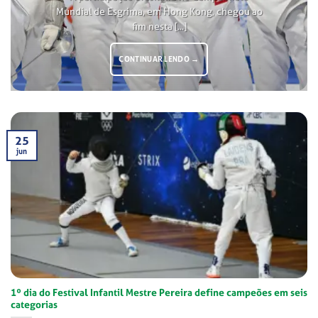
Mundial de Esgrima, em Hong Kong, chegou ao
fim nesta [...]
CONTINUAR LENDO
→
25
jun
1º dia do Festival Infantil Mestre Pereira define campeões em seis
categorias