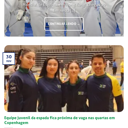
Mundial de Esgrima, em Hong Kong, chegou ao
fim nesta [...]
CONTINUAR LENDO
→
30
nov
Equipe juvenil da espada fica próxima de vaga nas quartas em
Copenhagem