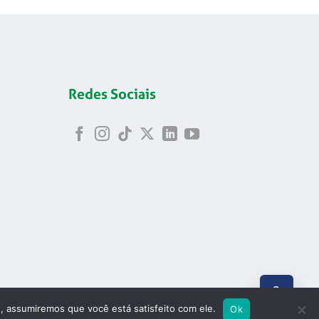
Redes Sociais
ABRIR
e, assumiremos que você está satisfeito com ele.
Ok
8.699/0001-24
PESQUI