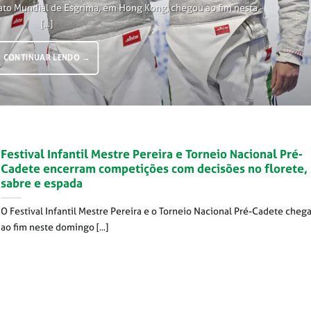
ato Mundial de Esgrima, em Hong Kong, chegou ao fim nesta
[...]
CONTINUAR LENDO
→
Festival Infantil Mestre Pereira e Torneio Nacional Pré-
Cadete encerram competições com decisões no florete,
sabre e espada
O Festival Infantil Mestre Pereira e o Torneio Nacional Pré-Cadete cheg
ao fim neste domingo [...]