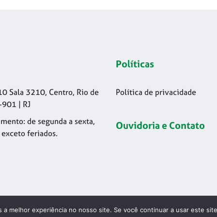
Políticas
10 Sala 3210, Centro, Rio de
Política de privacidade
-901 | RJ
mento: de segunda a sexta,
Ouvidoria e Contato
 exceto feriados.
 a melhor experiência no nosso site. Se você continuar a usar este sit
26 © Codelapa | 2024 Confederação Brasileira de Esgrima - CNPJ 42.17