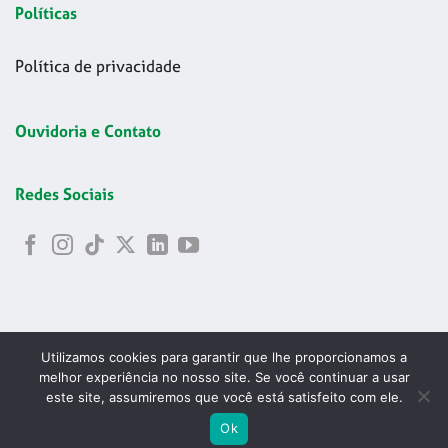
Políticas
Política de privacidade
Ouvidoria e Contato
Redes Sociais
Utilizamos cookies para garantir que lhe proporcionamos a
melhor experiência no nosso site. Se você continuar a usar
este site, assumiremos que você está satisfeito com ele.
Copyright 2026 © Codelapa | 2024 Confederação Brasileira de
ABRIR
Ok
Esgrima - CNPJ 42.178.699/0001-24
PESQU