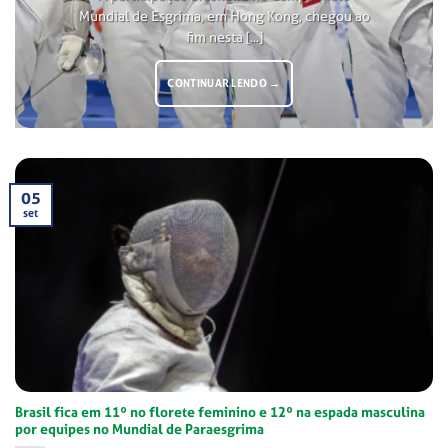
Mundial de Esgrima, em Hong Kong, chegou ao
fim nesta [...]
CONTINUAR LENDO
→
05
set
Brasil fica em 11º no florete feminino e 12º na espada masculina
por equipes no Mundial de Paraesgrima