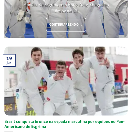
Mundial de Esgrima, em Hong Kong, chegou ao
fim nesta [...]
CONTINUAR LENDO
→
19
jun
Brasil conquista bronze na espada masculina por equipes no Pan-
Americano de Esgrima