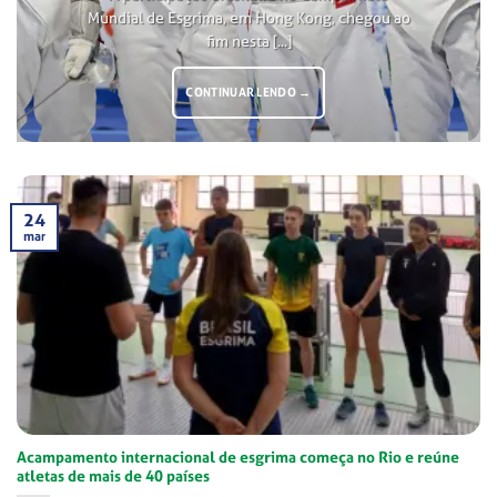
Mundial de Esgrima, em Hong Kong, chegou ao
fim nesta [...]
CONTINUAR LENDO
→
24
mar
Acampamento internacional de esgrima começa no Rio e reúne
atletas de mais de 40 países