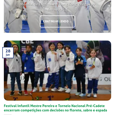
Mundial de Esgrima, em Hong Kong, chegou ao
fim nesta [...]
CONTINUAR LENDO
→
28
jun
Festival Infantil Mestre Pereira e Torneio Nacional Pré-Cadete
encerram competições com decisões no florete, sabre e espada