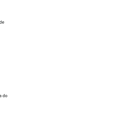
 de
a do