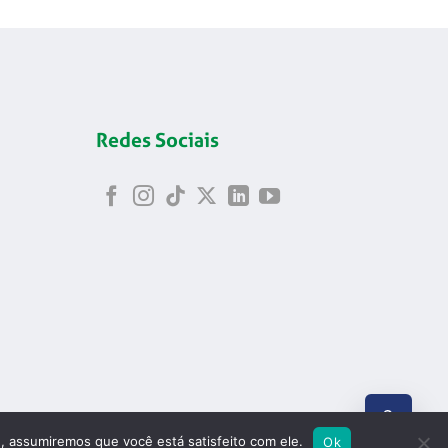
Redes Sociais
ABRIR
e, assumiremos que você está satisfeito com ele.
Ok
8.699/0001-24