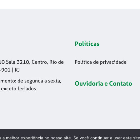
Políticas
10 Sala 3210, Centro, Rio de
Política de privacidade
-901 | RJ
mento: de segunda a sexta,
Ouvidoria e Contato
 exceto feriados.
 a melhor experiência no nosso site. Se você continuar a usar este sit
26 © Codelapa | 2024 Confederação Brasileira de Esgrima - CNPJ 42.17