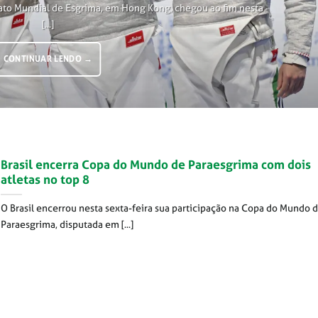
ato Mundial de Esgrima, em Hong Kong, chegou ao fim nesta
[...]
CONTINUAR LENDO
→
Brasil encerra Copa do Mundo de Paraesgrima com dois
atletas no top 8
O Brasil encerrou nesta sexta-feira sua participação na Copa do Mundo 
Paraesgrima, disputada em [...]