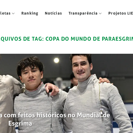
tletas
Ranking
Notícias
Transparência
Projetos LI
RQUIVOS DE TAG:
COPA DO MUNDO DE PARAESGRI
NOTÍCIAS
a com feitos históricos no Mundial de
Esgrima