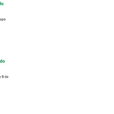
do
tapa
 do
e B da