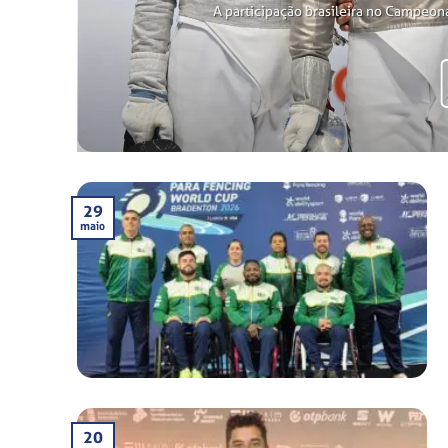
A participação brasileira no Campeon
29
maio
20