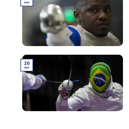
nov
20
nov