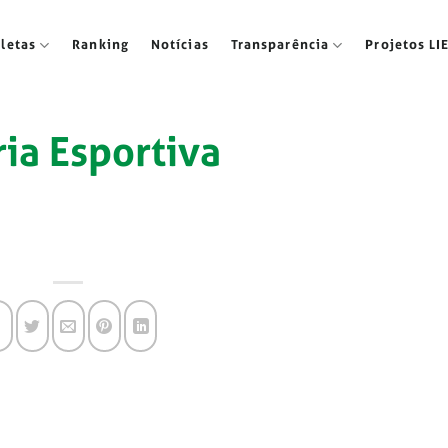
tletas
Ranking
Notícias
Transparência
Projetos LI
ria Esportiva