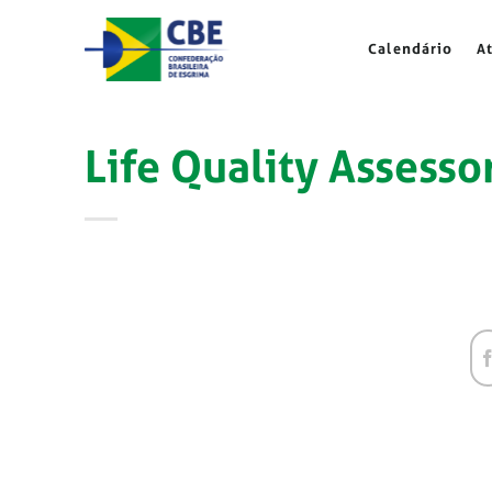
Skip
to
Calendário
A
content
Life Quality Assesso