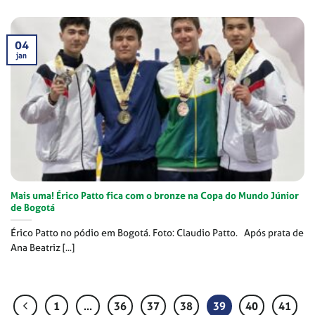
04
jan
Mais uma! Érico Patto fica com o bronze na Copa do Mundo Júnior
de Bogotá
Érico Patto no pódio em Bogotá. Foto: Claudio Patto. Após prata de
Ana Beatriz [...]
1
…
36
37
38
39
40
41