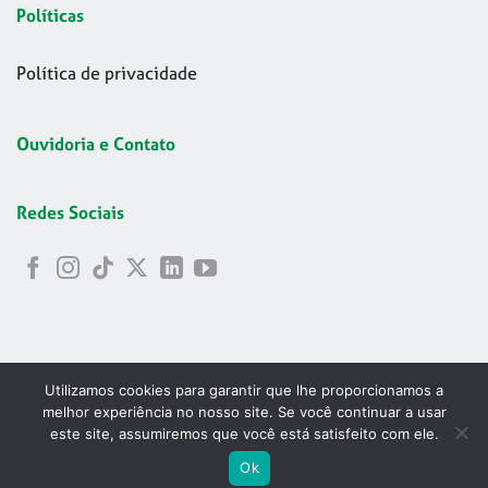
Políticas
Política de privacidade
Ouvidoria e Contato
Redes Sociais
Utilizamos cookies para garantir que lhe proporcionamos a
melhor experiência no nosso site. Se você continuar a usar
este site, assumiremos que você está satisfeito com ele.
Copyright 2026 © Codelapa | 2024 Confederação Brasileira de
ABRIR
Ok
Esgrima - CNPJ 42.178.699/0001-24
PESQU