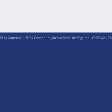
26 © Codelapa | 2024 Confederação Brasileira de Esgrima - CNPJ 42.17