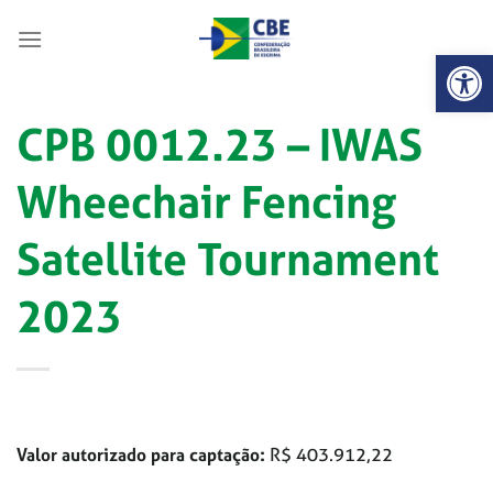
Skip
to
Abrir 
content
CPB 0012.23 – IWAS
Wheechair Fencing
Satellite Tournament
2023
Valor autorizado para captação:
R$ 403.912,22