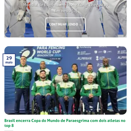
Mundial de Esgrima, em Hong Kong, chegou ao
fim nesta [...]
CONTINUAR LENDO
→
29
maio
Brasil encerra Copa do Mundo de Paraesgrima com dois atletas no
top 8