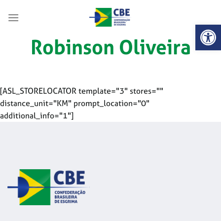
Skip
to
Abrir 
content
Robinson Oliveira
[ASL_STORELOCATOR template="3" stores=""
distance_unit="KM" prompt_location="0"
additional_info="1"]