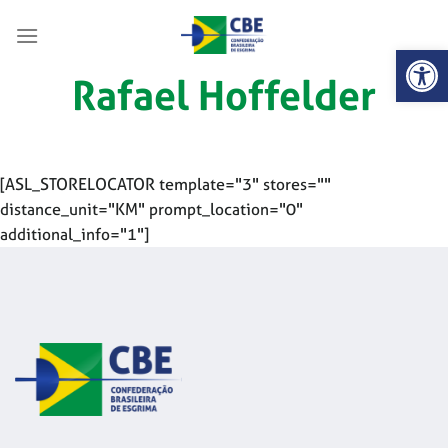
Skip
to
Abrir 
content
Rafael Hoffelder
[ASL_STORELOCATOR template="3" stores=""
distance_unit="KM" prompt_location="0"
additional_info="1"]