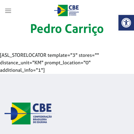
Skip
to
Abrir 
content
Pedro Carriço
[ASL_STORELOCATOR template="3" stores=""
distance_unit="KM" prompt_location="0"
additional_info="1"]