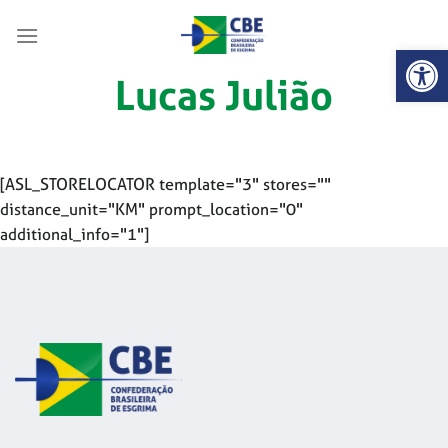
Skip
to
Abrir 
content
Lucas Julião
[ASL_STORELOCATOR template="3" stores=""
distance_unit="KM" prompt_location="0"
additional_info="1"]