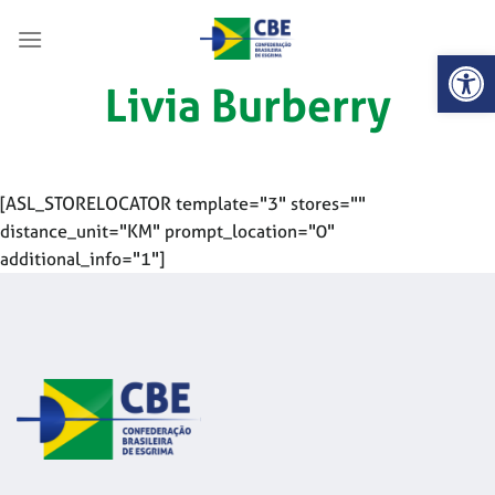
Skip
to
Abrir 
content
Livia Burberry
[ASL_STORELOCATOR template="3" stores=""
distance_unit="KM" prompt_location="0"
additional_info="1"]