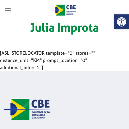
Skip
to
Abrir 
content
Julia Improta
[ASL_STORELOCATOR template="3" stores=""
distance_unit="KM" prompt_location="0"
additional_info="1"]